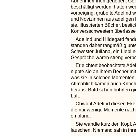
Abnehmerinnen gegeben. Gerad
beschäftigt wurden, hatten w
vorbeiging, grübelte Adelind w
und Novizinnen aus adeligen Fa
sie, illustrierten Bücher, bes
Konversschwestern überlassen,
Adelind und Hildegard fanden
standen daher rangmäßig unte
Schwester Juliana, ein Liebli
Gespräche waren streng verbo
Erleichtert beobachtete Ade
nippte sie an ihrem Becher mit
was sie in solchen Momenten s
Allmählich kamen auch Knochen
heraus. Bald schon bohrten gi
Luft.
Obwohl Adelind diesen Ekel
die nur wenige Momente nach ih
empfand.
Sie wandte kurz den Kopf. A
lauschen. Niemand sah in ihre