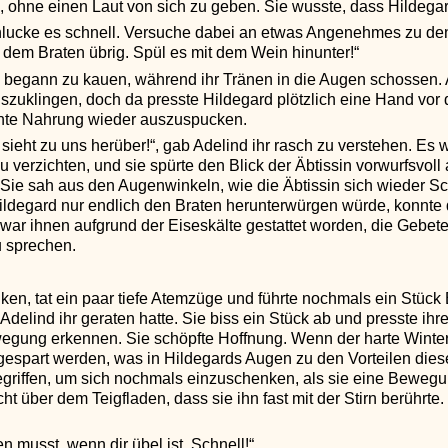
, ohne einen Laut von sich zu geben. Sie wusste, dass Hildeg
lucke es schnell. Versuche dabei an etwas Angenehmes zu denk
n dem Braten übrig. Spül es mit dem Wein hinunter!“
d begann zu kauen, während ihr Tränen in die Augen schossen. 
uszuklingen, doch da presste Hildegard plötzlich eine Hand vor 
chte Nahrung wieder auszuspucken.
 sieht zu uns herüber!“, gab Adelind ihr rasch zu verstehen. Es 
u verzichten, und sie spürte den Blick der Äbtissin vorwurfsvoll
ll. Sie sah aus den Augenwinkeln, wie die Äbtissin sich wieder 
Hildegard nur endlich den Braten herunterwürgen würde, konnt
ar ihnen aufgrund der Eiseskälte gestattet worden, die Gebete 
u sprechen.
nken, tat ein paar tiefe Atemzüge und führte nochmals ein Stü
Adelind ihr geraten hatte. Sie biss ein Stück ab und presste ih
wegung erkennen. Sie schöpfte Hoffnung. Wenn der harte Winte
gespart werden, was in Hildegards Augen zu den Vorteilen diese
riffen, um sich nochmals einzuschenken, als sie eine Bewegu
ht über dem Teigfladen, dass sie ihn fast mit der Stirn berührt
n musst, wenn dir übel ist. Schnell!“