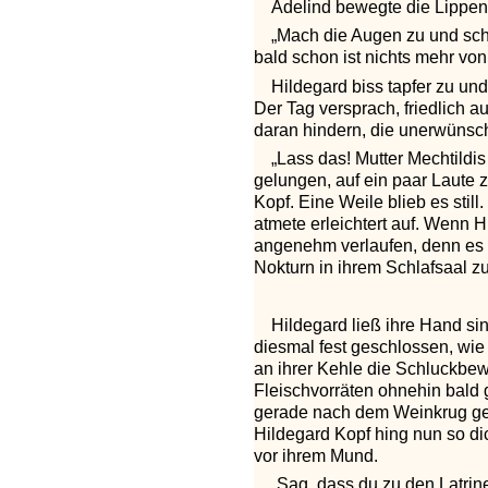
Adelind bewegte die Lippen
„Mach die Augen zu und sch
bald schon ist nichts mehr vo
Hildegard biss tapfer zu un
Der Tag versprach, friedlich a
daran hindern, die unerwüns
„Lass das! Mutter Mechtildis
gelungen, auf ein paar Laute z
Kopf. Eine Weile blieb es sti
atmete erleichtert auf. Wenn 
angenehm verlaufen, denn es w
Nokturn in ihrem Schlafsaal z
Hildegard ließ ihre Hand si
diesmal fest geschlossen, wie 
an ihrer Kehle die Schluckbe
Fleischvorräten ohnehin bald 
gerade nach dem Weinkrug geg
Hildegard Kopf hing nun so dic
vor ihrem Mund.
„Sag, dass du zu den Latrine