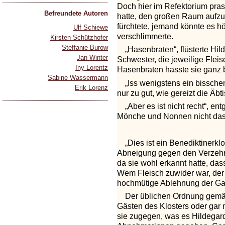
Doch hier im Refektorium pras
Befreundete Autoren
hatte, den großen Raum aufzuw
fürchtete, jemand könnte es h
Ulf Schiewe
verschlimmerte.
Kirsten Schützhofer
Steffanie Burow
„Hasenbraten“, flüsterte Hi
Jan Winter
Schwester, die jeweilige Flei
Iny Lorentz
Hasenbraten hasste sie ganz 
Sabine Wassermann
„Iss wenigstens ein bisschen
Erik Lorenz
nur zu gut, wie gereizt die Äb
„Aber es ist nicht recht“, e
Mönche und Nonnen nicht das F
„Dies ist ein Benediktinerkl
Abneigung gegen den Verzehr v
da sie wohl erkannt hatte, das
Wem Fleisch zuwider war, der 
hochmütige Ablehnung der Ga
Der üblichen Ordnung gemäß v
Gästen des Klosters oder gar 
sie zugegen, was es Hildegar