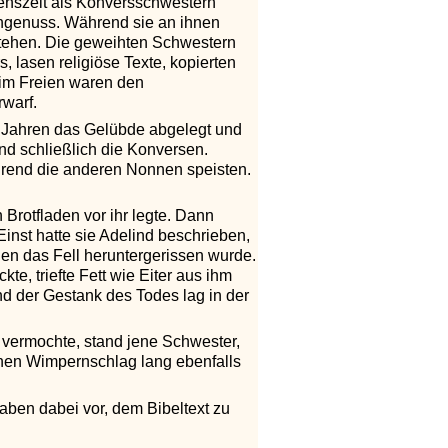
enszeit als Konversschwestern
chgenuss. Während sie an ihnen
erstehen. Die geweihten Schwestern
, lasen religiöse Texte, kopierten
n im Freien waren den
rwarf.
rei Jahren das Gelübde abgelegt und
d schließlich die Konversen.
ährend die anderen Nonnen speisten.
 Brotfladen vor ihr legte. Dann
Einst hatte sie Adelind beschrieben,
en das Fell heruntergerissen wurde.
, triefte Fett wie Eiter aus ihm
nd der Gestank des Todes lag in der
 vermochte, stand jene Schwester,
einen Wimpernschlag lang ebenfalls
aben dabei vor, dem Bibeltext zu