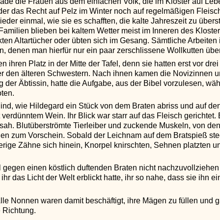
e die Frauen aus dem einfachen Volk, die im Kloster auf Leb
eder das Recht auf Pelz im Winter noch auf regelmäßigen Fleis
ieder einmal, wie sie es schafften, die kalte Jahreszeit zu üb
milien blieben bei kaltem Wetter meist im Inneren des Klosters
tickten Altartücher oder übten sich im Gesang. Sämtliche Arbeite
 denen man hierfür nur ein paar zerschlissene Wollkutten übe
 ihren Platz in der Mitte der Tafel, denn sie hatten erst vor d
r den älteren Schwestern. Nach ihnen kamen die Novizinnen un
ng der Äbtissin, hatte die Aufgabe, aus der Bibel vorzulesen, w
ten.
lind, wie Hildegard ein Stück von dem Braten abriss und auf den
 verdünntem Wein. Ihr Blick war starr auf das Fleisch gerichtet. 
ah. Blutüberströmte Tierleiber und zuckende Muskeln, von den
 zum Vorschein. Sobald der Leichnam auf dem Bratspieß steckte
erige Zähne sich hinein, Knorpel knirschten, Sehnen platzten u
 gegen einen köstlich duftenden Braten nicht nachzuvollziehen
r das Licht der Welt erblickt hatte, ihr so nahe, dass sie ihn 
lle Nonnen waren damit beschäftigt, ihre Mägen zu füllen und g
 Richtung.