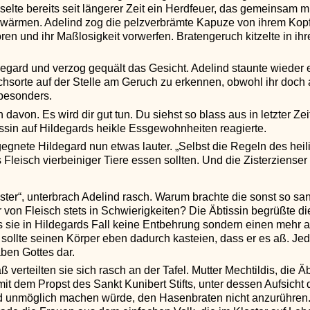
selte bereits seit längerer Zeit ein Herdfeuer, das gemeinsam 
ärmen. Adelind zog die pelzverbrämte Kapuze von ihrem Kopf. 
ören und ihr Maßlosigkeit vorwerfen. Bratengeruch kitzelte in i
ldegard und verzog gequält das Gesicht. Adelind staunte wieder 
schsorte auf der Stelle am Geruch zu erkennen, obwohl ihr doch 
besonders.
 davon. Es wird dir gut tun. Du siehst so blass aus in letzter Ze
tissin auf Hildegards heikle Essgewohnheiten reagierte.
ntgegnete Hildegard nun etwas lauter. „Selbst die Regeln des he
leisch vierbeiniger Tiere essen sollten. Und die Zisterzienser
oster“, unterbrach Adelind rasch. Warum brachte die sonst so sa
on Fleisch stets in Schwierigkeiten? Die Äbtissin begrüßte di
s sie in Hildegards Fall keine Entbehrung sondern einen mehr als 
sollte seinen Körper eben dadurch kasteien, dass er es aß. Jed
ben Gottes dar.
erteilten sie sich rasch an der Tafel. Mutter Mechtildis, die Ä
mit dem Propst des Sankt Kunibert Stifts, unter dessen Aufsich
d unmöglich machen würde, den Hasenbraten nicht anzurühren