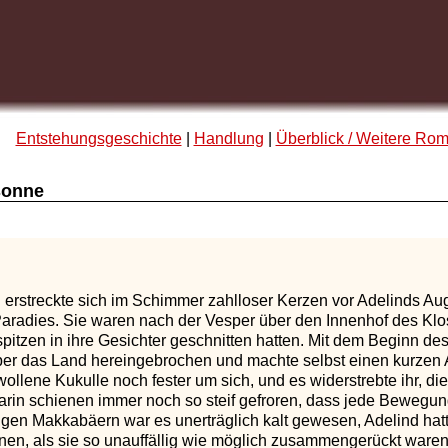
Entstehungsgeschichte
|
Handlung
|
Überblick / Weitere Ro
sonne
 erstreckte sich im Schimmer zahlloser Kerzen vor Adelinds Au
 Paradies. Sie waren nach der Vesper über den Innenhof des K
pitzen in ihre Gesichter geschnitten hatten. Mit dem Beginn de
er das Land hereingebrochen und machte selbst einen kurzen Au
wollene Kukulle noch fester um sich, und es widerstrebte ihr, d
arin schienen immer noch so steif gefroren, dass jede Bewegun
igen Makkabäern war es unerträglich kalt gewesen, Adelind hatt
nen, als sie so unauffällig wie möglich zusammengerückt ware